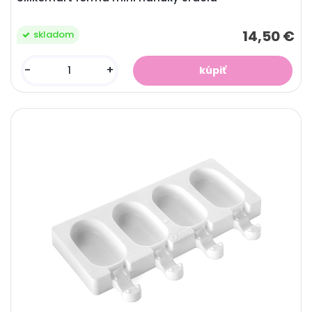
14,50 €
skladom
-
+