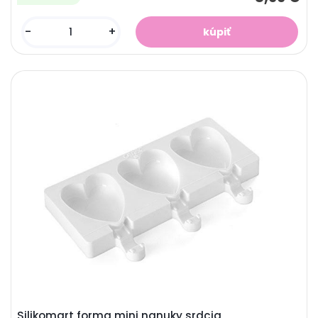
-
+
Silikomart forma mini nanuky srdcia