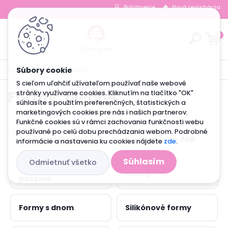
Prihlásenie
Nová registrácia
0
Úvod
Formy, plechy
S cieľom uľahčiť užívateľom používať naše webové
Formy, plechy
stránky využívame cookies. Kliknutím na tlačítko "OK"
súhlasíte s použitím preferenčných, štatistických a
marketingových cookies pre nás i našich partnerov.
Funkčné cookies sú v rámci zachovania funkčnosti webu
používané po celú dobu prechádzania webom. Podrobné
Spreje na formy
Formy Wilton, PME
informácie a nastavenia ku cookies nájdete
zde
.
Súhlasím
Odmietnuť všetko
Keramické formy na
Ráfiky
pečenie
Formy s dnom
Silikónové formy