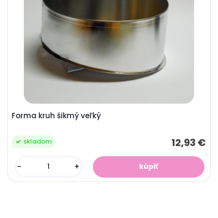
Forma kruh šikmý veľký
12,93 €
skladom
-
+