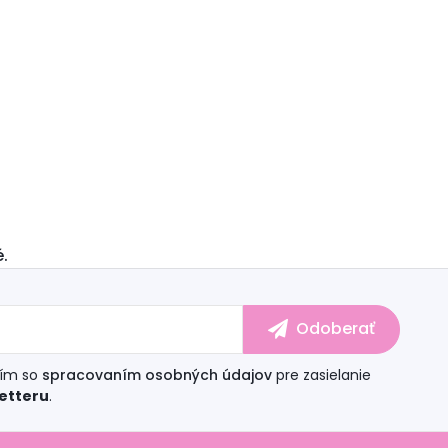
.
sím so
spracovaním osobných údajov
pre zasielanie
etteru
.