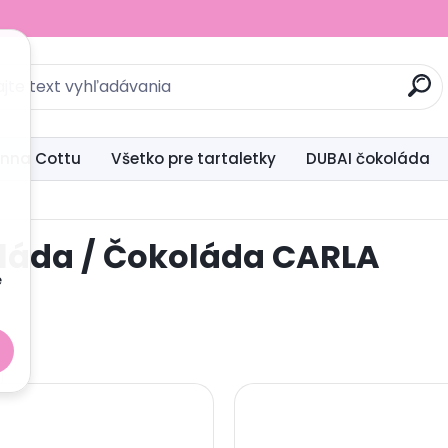
anna Cottu
Všetko pre tartaletky
DUBAI čokoláda
láda / Čokoláda CARLA
u
é