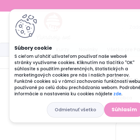
Výpredaj %
Kurzy
Novinky
Všetko pre P
S cieľom uľahčiť užívateľom používať naše webové
Úvod
Čokoláda
Čokoláda CARLA
stránky využívame cookies. Kliknutím na tlačítko "OK"
súhlasíte s použitím preferenčných, štatistických a
marketingových cookies pre nás i našich partnerov.
Čoko
Funkčné cookies sú v rámci zachovania funkčnosti web
používané po celú dobu prechádzania webom. Podrobn
informácie a nastavenia ku cookies nájdete
zde
.
Výrobca
Súhlasím
Odmietnuť všetko
Všetko