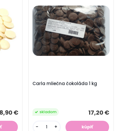
Carla mliečna čokoláda 1 kg
18,90 €
17,20 €
skladom
-
+