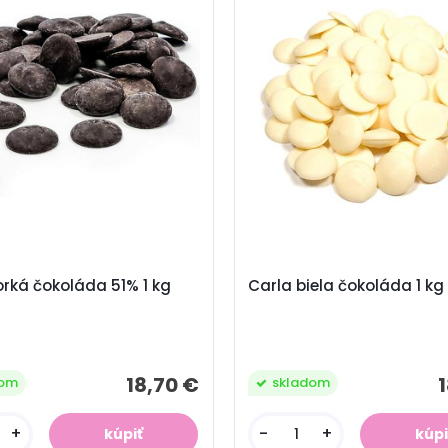
orká čokoláda 51% 1 kg
Carla biela čokoláda 1 kg
18,70 €
dom
skladom
+
-
+