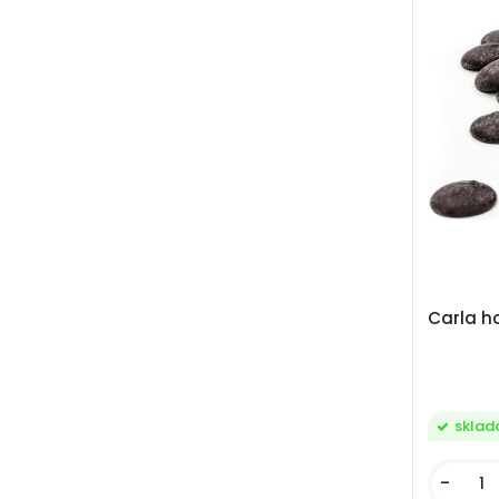
Carla h
skla
-